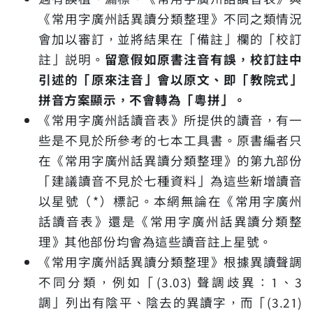
《常用字廣州話異讀分類整理》不同之類情況
會加以審訂，並將結果在「備註」欄的「校訂
註」説明。
留意假如原書注音有誤，校訂註中
引述的「原來注音」會以原文、即「教院式」
拼音方案顯示，不會轉為「粵拼」。
《常用字廣州話讀音表》所提供的讀音，有一
些是不見於所參考的七本工具書。原書編者只
在《常用字廣州話異讀分類整理》的第九部份
「建議讀音不見於七種資料」為這些新增讀音
以星號（*）標記。本網無論在《常用字廣州
話讀音表》還是《常用字廣州話異讀分類整
理》其他部份均會為這些讀音註上星號。
《常用字廣州話異讀分類整理》根據異讀聲調
不同分類，例如「(3.03) 聲調歧異：1、3
調」列出有陰平、陰去的異讀字，而「(3.21)