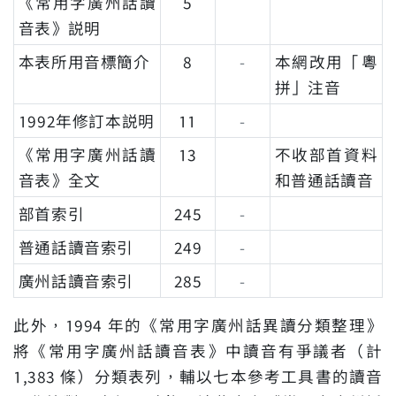
《常用字廣州話讀
5
音表》説明
本表所用音標簡介
8
-
本網改用「粵
拼」注音
1992年修訂本説明
11
-
《常用字廣州話讀
13
不收部首資料
音表》全文
和普通話讀音
部首索引
245
-
普通話讀音索引
249
-
廣州話讀音索引
285
-
此外，1994 年的《常用字廣州話異讀分類整理》
將《常用字廣州話讀音表》中讀音有爭議者（計
1,383 條）分類表列，輔以七本參考工具書的讀音